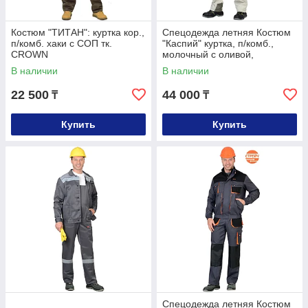
Костюм "ТИТАН": куртка кор.,
Спецодежда летняя Костюм
п/комб. хаки с СОП тк.
"Каспий" куртка, п/комб.,
CROWN
молочный с оливой,
песочным и СОП Тк. Rodos
В наличии
В наличии
22 500
44 000
₸
₸
Купить
Купить
Спецодежда летняя Костюм