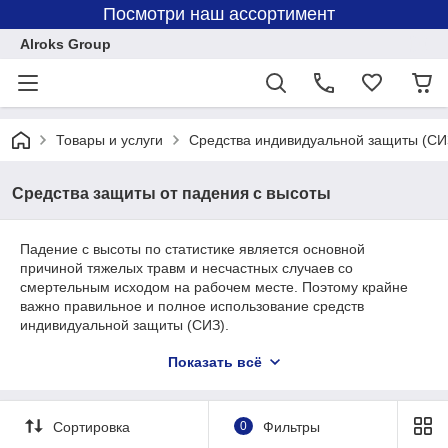
Посмотри наш ассортимент
Alroks Group
Товары и услуги
Средства индивидуальной защиты (СИ
Средства защиты от падения с высоты
Падение с высоты по статистике является основной
причиной тяжелых травм и несчастных случаев со
смертельным исходом на рабочем месте. Поэтому крайне
важно правильное и полное использование средств
индивидуальной защиты (СИЗ).
К СИЗ от падения с высоты относятся устройства и
Показать всё
приспособления, которые либо не допускают падение
работника, либо обеспечивают безопасную остановку
падения в случае, если оно произошло.
Сортировка
0
Фильтры
В данной статье мы рассмотрим существующие