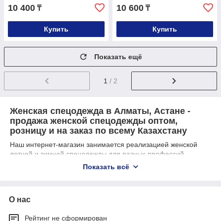
10 400
10 600
₸
₸
Купить
Купить
Показать ещё
1
/ 2
Женская спецодежда в Алматы, Астане -
продажа женской спецодежды оптом,
розницу и на заказ по всему Казахстану
Наш интернет-магазин занимается реализацией женской
летней и зимней спецодежды для разных профессий.
Закупка онлайн существенно облегчает оформление заказа,
Показать всё
экономит время и финансовые расходы покупателя. Именно
виртуальный формат приобретения товара в наши дни
считается самым комфортным. Главное, найти надежную
О нас
торговую площадку с качественным товаром и с отправкой
по Казахстану.
Рейтинг не сформирован