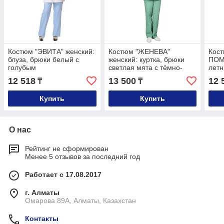
Костюм "ЭВИТА" женский:
Костюм "ЖЕНЕВА"
Кос
блуза, брюки белый с
женский: куртка, брюки
ПОМ
голубым
светлая мята с тёмно-
летн
зелёным
васи
12 518
13 500
12 
₸
₸
Купить
Купить
О нас
Рейтинг не сформирован
Менее 5 отзывов за последний год
Работает с 17.08.2017
г. Алматы
Омарова 89А, Алматы, Казахстан
Контакты