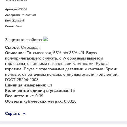
Артикул
: 03004
Ассортимент
: Костюм
Пол
: Женский
Сезон
: Лето
Защитные свойства:
Сырье
: Смесовая
Описание
: Тк. смесовая, 65%-п/э 35%-х/б. Блуза
полуприлегающего силуэта, с V- образным вырезом
горловины, с нижними накладными карманами. Рукава
короткие. Блуза с отделочными деталями и кантами. Брюки
прямые, с притачным поясом, стянутым эластичной лентой.
ГОСТ 25294-2003
Единица измерения
: шт
Количество единиц в упаковке
: 15
Вес нетто в кг
: 0.39
Объём в кубических метрах
: 0.0016
Скрыть