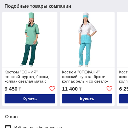
Подобные товары компании
Костюм "СОФИЯ"
Костюм "СТЕФАНИ"
Кос
женский: куртка, брюки,
женский: куртка, брюки,
женс
колпак светлая мята с
колпак белый со светло-
колп
тёмно-зелёным
бирюзовым
сал
9 450
11 400
6 2
₸
₸
Купить
Купить
О нас
Рейтинг не сформирован