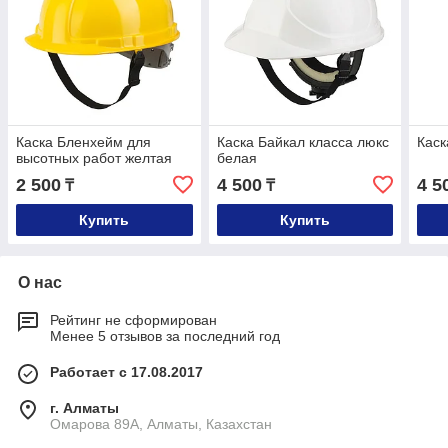
Каска Бленхейм для
Каска Байкал класса люкс
Каск
высотных работ желтая
белая
2 500
4 500
4 5
₸
₸
Купить
Купить
О нас
Рейтинг не сформирован
Менее 5 отзывов за последний год
Работает с 17.08.2017
г. Алматы
Омарова 89А, Алматы, Казахстан