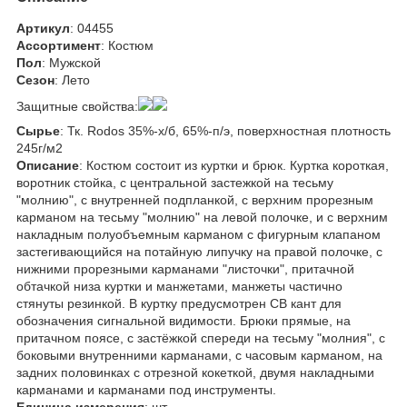
Артикул
: 04455
Ассортимент
: Костюм
Пол
: Мужской
Сезон
: Лето
Защитные свойства:
Сырье
: Тк. Rodos 35%-х/б, 65%-п/э, поверхностная плотность
245г/м2
Описание
: Костюм состоит из куртки и брюк. Куртка короткая,
воротник стойка, с центральной застежкой на тесьму
"молнию", с внутренней подпланкой, с верхним прорезным
карманом на тесьму "молнию" на левой полочке, и с верхним
накладным полуобъемным карманом с фигурным клапаном
застегивающийся на потайную липучку на правой полочке, с
нижними прорезными карманами "листочки", притачной
обтачкой низа куртки и манжетами, манжеты частично
стянуты резинкой. В куртку предусмотрен СВ кант для
обозначения сигнальной видимости. Брюки прямые, на
притачном поясе, с застёжкой спереди на тесьму "молния", с
боковыми внутренними карманами, с часовым карманом, на
задних половинках с отрезной кокеткой, двумя накладными
карманами и карманами под инструменты.
Единица измерения
: шт