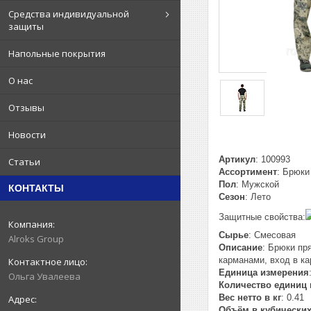
Средства индивидуальной
защиты
Напольные покрытия
О нас
Отзывы
Новости
Артикул
: 100993
Статьи
Ассортимент
: Брюки
Пол
: Мужской
КОНТАКТЫ
Сезон
: Лето
Защитные свойства:
Сырье
: Смесовая
Alroks Group
Описание
: Брюки пр
карманами, вход в ка
Единица измерения
Ольга Увалеева
Количество единиц 
Вес нетто в кг
: 0.41
Объём в кубических