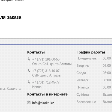
ля заказа
График работы
Понедельник
08:00
+7 (771) 191-80-55
Ольга Call- центр Алматы
Вторник
08:00
+7 (727) 313-10-07
Среда
08:00
Call- центр Алматы
Четверг
08:00
+7 (701) 712-45-77
Ирина
Пятница
08:00
ты, Казахстан
Суббота
Выхо
Воскресенье
Выхо
info@alroks.kz