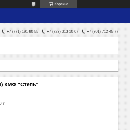
Корзина
+7 (771) 191-80-55
+7 (727) 313-10-07
+7 (701) 712-45-77
я) КМФ "Степь"
0 ₸