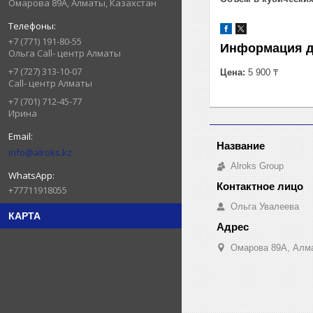
Омарова 89А, Алматы, Казахстан
+7 (771) 191-80-55
Информация д
Ольга Call- центр Алматы
+7 (727) 313-10-07
Цена:
5 900 ₸
Call- центр Алматы
+7 (701) 712-45-77
Ирина
info@alroks.kz
Alroks Group
+77711918055
Ольга Увалеева
КАРТА
Омарова 89А, Алма