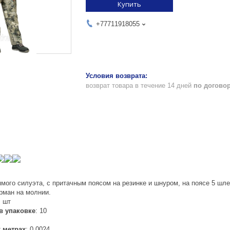
Купить
+77711918055
возврат товара в течение 14 дней
по догово
ямого силуэта, с притачным поясом на резинке и шнуром, на поясе 5 ш
рман на молнии.
: шт
в упаковке
: 10
 метрах
: 0.0024