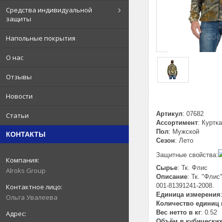
Средства индивидуальной
защиты
Напольные покрытия
О нас
Отзывы
Новости
Артикул
: 07682
Статьи
Ассортимент
: Куртка
Пол
: Мужской
КОНТАКТЫ
Сезон
: Лето
Защитные свойства:
Сырье
: Тк. Флис
Alroks Group
Описание
: Тк. "Флис
001-81391241-2008.
Единица измерения
Ольга Увалеева
Количество единиц 
Вес нетто в кг
: 0.52
Объём в кубических