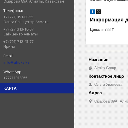
Омарова 89А, Алматы, Казахстан
+7 (771) 191-80-55
Информация д
Ольга Call- центр Алматы
+7 (727) 313-10-07
Цена:
5 738 ₸
Call- центр Алматы
+7 (701) 712-45-77
Ирина
info@alroks.kz
Alroks Group
+77711918055
Ольга Увалеева
КАРТА
Омарова 89А, Алма