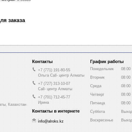
ля заказа
График работы
Понедельник
08:00
+7 (771) 191-80-55
Ольга Call- центр Алматы
Вторник
08:00
+7 (727) 313-10-07
Среда
08:00
Call- центр Алматы
Четверг
08:00
+7 (701) 712-45-77
Ирина
Пятница
08:00
ты, Казахстан
Суббота
Выхо
Воскресенье
Выхо
info@alroks.kz