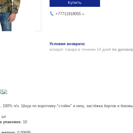
Купить
+77711918055
возврат товара в течение 14 дней
по догово
", 100% п/э. Шнур по воротнику-"стойке" и низу, застёжка бортов и боков
: шт
в упаковке
: 10
 метрах
: 0.00685