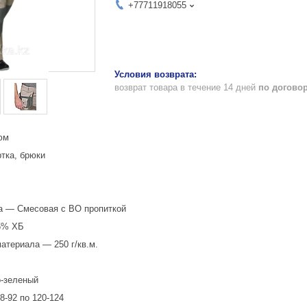
+77711918055
возврат товара в течение 14 дней
по догово
юм
тка, брюки
а — Смесовая с ВО пропиткой
5% ХБ
атериала — 250 г/кв.м.
-зеленый
-92 по 120-124