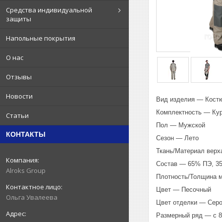
Средства индивидуальной
защиты
Напольные покрытия
О нас
Отзывы
Новости
Вид изделия — Кост
Комплектность — Кур
Статьи
Пол — Мужской
КОНТАКТЫ
Сезон — Лето
Ткань/Материал верх
Состав — 65% ПЭ, 3
Alroks Group
Плотность/Толщина м
Цвет — Песочный
Ольга Увалеева
Цвет отделки — Серо
Размерный ряд — с 88