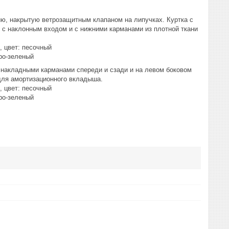
нию, накрытую ветрозащитным клапаном на липучках. Куртка с
с наклонным входом и с нижними карманами из плотной ткани
, цвет: песочный
еро-зеленый
 накладными карманами спереди и сзади и на левом боковом
для амортизационного вкладыша.
, цвет: песочный
еро-зеленый