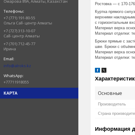
Омарова 89А, Алматы, Казахстан
Ростовка — с 170-176
Куртка прямого силуэ
верхними накладными
+7 (771) 191-80-55
с горизонтальным вхо
Ольга Call- центр Алматы
Материал верха основ
+7 (727) 313-10-07
Материал отделки: тк
Call- центр Алматы
Брюки прямые с заст
+7 (701) 712-45-77
шве. Брюки с объёмн
Ирина
Материал верха основ
Материал отделки: тк
info@alroks.kz
Характеристик
+77711918055
Основные
КАРТА
Производитель
Страна производит
Информация д