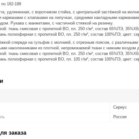
 по 182-188
та, удлиненная, с воротником стойка, с центральной застёжкой на мол
 карманами с клапанами на липучках, средними накладными карманами 
дом. Рукава с манжетами, с частичной стяжкой на резинку.
ой: ткань смесовая с пропиткой ВО, пл. 250 г/м², состав 65%ПЭ, 35%ХБ
ань полиэфирная с пропиткой ВО, пл. 250 г/м², состав 100%ПЭ, цвет: с
ёжкой спереди на гульфик с молнией, с отрезным поясом, с различными
ыми наколенниками из плотной, непромокаемой ткани с нижним входом 
ой: ткань смесовая с пропиткой ВО, пл. 250 г/м², состав 65%ПЭ, 35%ХБ
ань полиэфирная с пропиткой ВО, пл. 105 г/м², состав 100%ПЭ, цвет: с
и
Сириус
ель
Россия
ля заказа