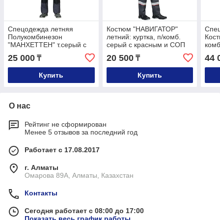
Спецодежда летняя
Костюм "НАВИГАТОР"
Спе
Полукомбинезон
летний: куртка, п/комб.
Кост
"МАНХЕТТЕН" т.серый с
серый с красным и СОП
комб
оранжевым и черным
олив
25 000
20 500
44 
₸
₸
Тк. 
Купить
Купить
О нас
Рейтинг не сформирован
Менее 5 отзывов за последний год
Работает с 17.08.2017
г. Алматы
Омарова 89А, Алматы, Казахстан
Контакты
Сегодня работает с 08:00 до 17:00
Показать весь график работы