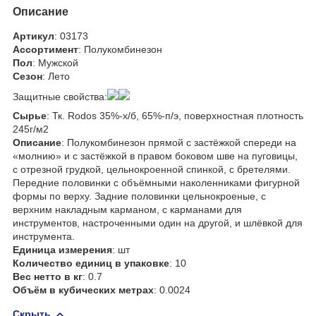
Описание
Артикул
: 03173
Ассортимент
: Полукомбинезон
Пол
: Мужской
Сезон
: Лето
Защитные свойства:
Сырье
: Тк. Rodos 35%-х/б, 65%-п/э, поверхностная плотность
245г/м2
Описание
: Полукомбинезон прямой с застёжкой спереди на
«молнию» и с застёжкой в правом боковом шве на пуговицы,
с отрезной грудкой, цельнокроенной спинкой, с бретелями.
Передние половинки с объёмными наколенниками фигурной
формы по верху. Задние половинки цельнокроеные, с
верхним накладным карманом, с карманами для
инструментов, настроченными один на другой, и шлёвкой для
инструмента.
Единица измерения
: шт
Количество единиц в упаковке
: 10
Вес нетто в кг
: 0.7
Объём в кубических метрах
: 0.0024
Скрыть