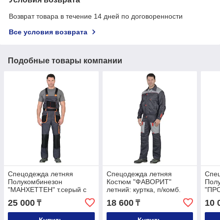
Возврат товара в течение 14 дней по договоренности
Все условия возврата
Подобные товары компании
Спецодежда летняя
Спецодежда летняя
Спе
Полукомбинезон
Костюм "ФАВОРИТ"
Пол
"МАНХЕТТЕН" т.серый с
летний: куртка, п/комб.
"ПР
оранжевым и черным
тёмно-серый с серым
свет
25 000
18 600
10 
₸
₸
тк."CROWN-230"