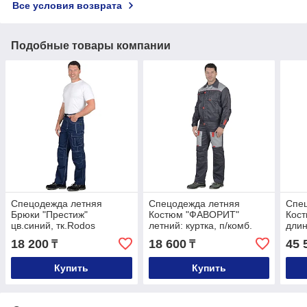
Все условия возврата
Подобные товары компании
Спецодежда летняя
Спецодежда летняя
Спе
Брюки "Престиж"
Костюм "ФАВОРИТ"
Кос
цв.синий, тк.Rodos
летний: куртка, п/комб.
длин
тёмно-серый с серым
т.се
18 200
18 600
45 
₸
₸
тк."CROWN-230"
чер
Купить
Купить