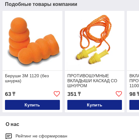
Подобные товары компании
Беруши 3М 1120 (без
ПРОТИВОШУМНЫЕ
ВКЛ
шнурка)
ВКЛАДЫШИ КАСКАД СО
ПРО
ШНУРОМ
110
63
351
98
₸
₸
Купить
Купить
О нас
Рейтинг не сформирован