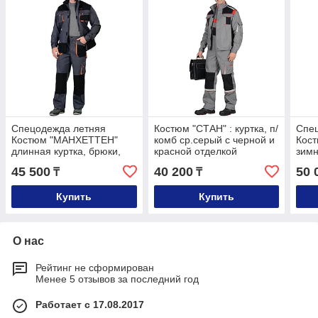
Спецодежда летняя
Костюм "СТАН" : куртка, п/
Спе
Костюм "МАНХЕТТЕН"
комб ср.серый с черной и
Кос
длинная куртка, брюки,
красной отделкой
зимн
т.серый с оранжевым и
тёмн
45 500
40 200
50 
₸
₸
черным
Купить
Купить
О нас
Рейтинг не сформирован
Менее 5 отзывов за последний год
Работает с 17.08.2017