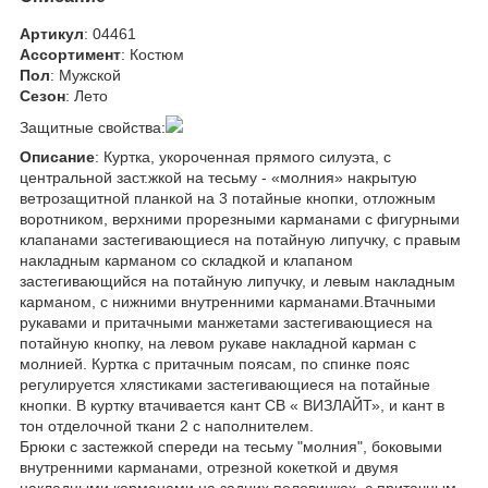
Артикул
: 04461
Ассортимент
: Костюм
Пол
: Мужской
Сезон
: Лето
Защитные свойства:
Описание
: Куртка, укороченная прямого силуэта, с
центральной заст.жкой на тесьму - «молния» накрытую
ветрозащитной планкой на 3 потайные кнопки, отложным
воротником, верхними прорезными карманами с фигурными
клапанами застегивающиеся на потайную липучку, с правым
накладным карманом со складкой и клапаном
застегивающийся на потайную липучку, и левым накладным
карманом, с нижними внутренними карманами.Втачными
рукавами и притачными манжетами застегивающиеся на
потайную кнопку, на левом рукаве накладной карман с
молнией. Куртка с притачным поясам, по спинке пояс
регулируется хлястиками застегивающиеся на потайные
кнопки. В куртку втачивается кант СВ « ВИЗЛАЙТ», и кант в
тон отделочной ткани 2 с наполнителем.
Брюки с застежкой спереди на тесьму "молния", боковыми
внутренними карманами, отрезной кокеткой и двумя
накладными карманами на задних половинках, с притачным