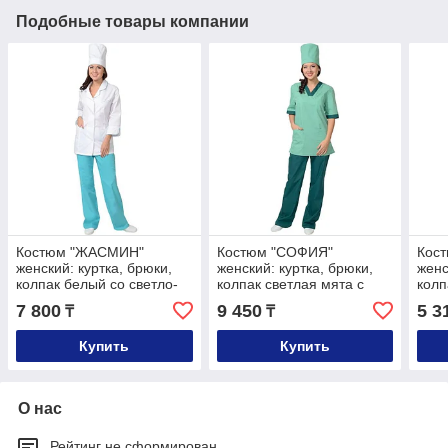
Подобные товары компании
Костюм "ЖАСМИН"
Костюм "СОФИЯ"
Кос
женский: куртка, брюки,
женский: куртка, брюки,
женс
колпак белый со светло-
колпак светлая мята с
колп
бирюзовым
тёмно-зелёным
бир
7 800
9 450
5 3
₸
₸
Купить
Купить
О нас
Рейтинг не сформирован