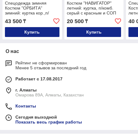
Спецодежда зимняя
Костюм "НАВИГАТОР"
Спе
Костюм "ОРБИТА"
летний: куртка, п/комб.
Кос
зимний: куртка кор.,п/
серый с красным и СОП
летн
комб. синий с
т.си
43 500
20 500
40 
₸
₸
васильковым и СОП
СО
Купить
Купить
О нас
Рейтинг не сформирован
Менее 5 отзывов за последний год
Работает с 17.08.2017
г. Алматы
Омарова 89А, Алматы, Казахстан
Контакты
Сегодня выходной
Показать весь график работы