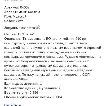
Артикул
: 04007
Ассортимент
: Костюм
Пол
: Мужской
Сезон
: Лето
Защитные свойства:
Сырье
: Тк."Гретта"
Описание
: Тк. смесовая с ВО пропиткой, пл. 210 гр/
кв.м.Куртка длинная прямого силуэта, с центральной
застежкой на пять пуговиц, отложным воротником, с отрезной
кокеткой полочек и спинки, с нагрудными и нижними
накладными карманами с клапанами. Рукава с манжетами на
пуговицах.Полукомбинезон с застежкой гульфика на 3
пуговицы, верхним накладным карманом с клапаном,
боковыми накладными карманами и задним накладным
карманом. По низу полукомбинезона настрочена СОП
шириной 50мм.
Единица измерения
: шт
Количество единиц в упаковке
: 20
Вес нетто в кг
: 0.896
Объём в кубических метрах
: 0.004
Скрыть