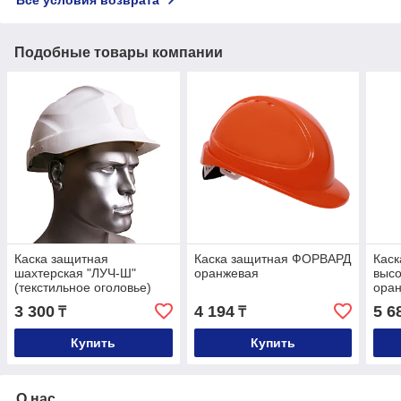
Подобные товары компании
Каска защитная
Каска защитная ФОРВАРД
Каск
шахтерская "ЛУЧ-Ш"
оранжевая
высо
(текстильное оголовье)
ора
белая
3 300
4 194
5 6
₸
₸
Купить
Купить
О нас