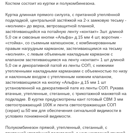
Костюм состоит из куртки и полукомбинезона.
Куртка длинная прямого силуэта, с притачной утеплённой
подкладкой, центральной застёжкой на 2-х замковую тесьму -
«молнию» до верха, ветрозащитной планкой,
застёгивающейся на потайную ленту «контакт» 3шт. длиной
5,0 см и сквозные кнопки «Альфа» д.15 мм 4 шт, воротник -
«стойка», со съемным капюшоном, с комбинированным
правым нагрудным карманом, застегивающимся на тесьму
«молния», с левым объемным накладным карманом с
клапаном застегивающимся на ленту «контакт» 1 шт длиной
5,0 см и декоративной патой из ленты СОП, с нижними
утепленными накладными карманами с объемностью по низу
и наклонным входом с утепленным нижним клапаном,
застегивающимся на кнопку «Альфа» д.15 мм 1 шт
установленной на декоративной пате из ленты СОП. Рукава
втачные, утепленные, стеганные, с трикотажной манжетой на
подкладке. В куртке предусмотрены кант готовый СВМ 3 мм
светоотражающий 100К и лента светоотражающая СОП
(серая) ш.50 мм для обеспечения сигнальной видимости в
условиях пониженной видимости.
Полукомбинезон прямой, утепленный, стеганный, с
притачной утеплённой подкладкой, с цельнокроеной грудкой