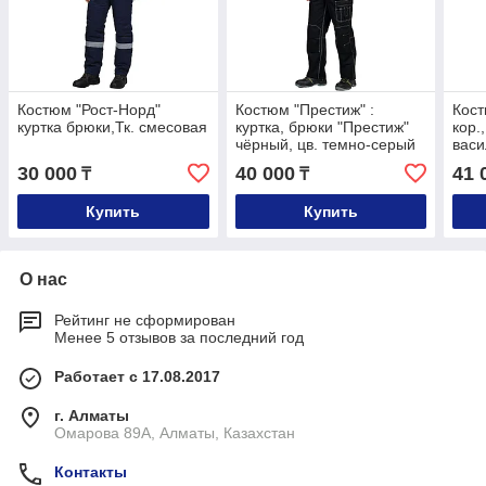
Костюм "Рост-Норд"
Костюм "Престиж" :
Кост
куртка брюки,Тк. смесовая
куртка, брюки "Престиж"
кор.
чёрный, цв. темно-серый
васи
с лимонным кантом
черн
30 000
40 000
41 
₸
₸
Купить
Купить
О нас
Рейтинг не сформирован
Менее 5 отзывов за последний год
Работает с 17.08.2017
г. Алматы
Омарова 89А, Алматы, Казахстан
Контакты