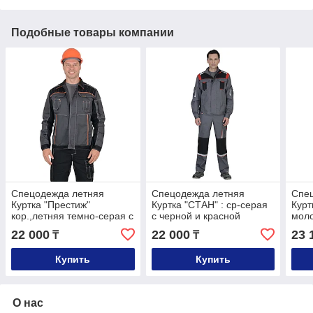
Подобные товары компании
Спецодежда летняя
Спецодежда летняя
Спе
Куртка "Престиж"
Куртка "СТАН" : ср-серая
Курт
кор.,летняя темно-серая с
с черной и красной
моло
оранжевым кантом
отделкой
песо
22 000
22 000
23 
₸
₸
тк.Rodos
Rod
Купить
Купить
О нас