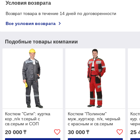
Условия возврата
Возврат товара в течение 14 дней по договоренности
Все условия возврата
Подобные товары компании
Костюм "Сити": куртка
Костюм "Полином"
Кост
кор.,п/к т.серый с
муж.,курт.кор. п/к, черный
кур.
св.серым и СОП
с красным и св.серым
черн
СОП 50мм
50м
20 000
30 000
25 
₸
₸