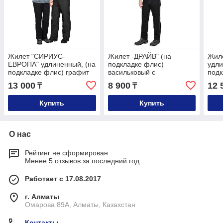
Жилет "СИРИУС-
Жилет -ДРАЙВ" (на
Жил
ЕВРОПА" удлиненный, (на
подкладке флис)
удли
подкладке флис) графит
васильковый с
подк
жемчужным
13 000
8 900
12 
₸
₸
Купить
Купить
О нас
Рейтинг не сформирован
Менее 5 отзывов за последний год
Работает с 17.08.2017
г. Алматы
Омарова 89А, Алматы, Казахстан
Контакты