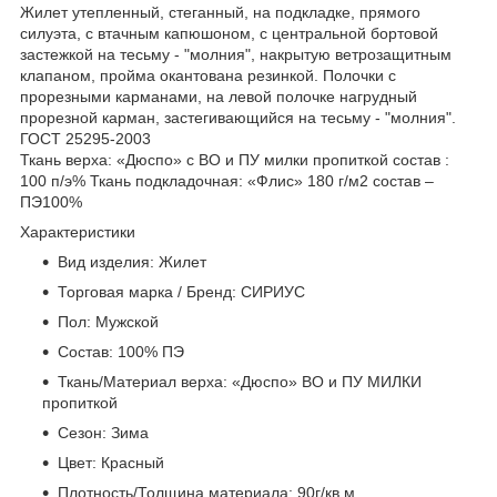
Жилет утепленный, стеганный, на подкладке, прямого
силуэта, с втачным капюшоном, с центральной бортовой
застежкой на тесьму - "молния", накрытую ветрозащитным
клапаном, пройма окантована резинкой. Полочки с
прорезными карманами, на левой полочке нагрудный
прорезной карман, застегивающийся на тесьму - "молния".
ГОСТ 25295-2003
Ткань верха: «Дюспо» с ВО и ПУ милки пропиткой состав :
100 п/э% Ткань подкладочная: «Флис» 180 г/м2 состав –
ПЭ100%
Характеристики
Вид изделия: Жилет
Торговая марка / Бренд: СИРИУС
Пол: Мужской
Состав: 100% ПЭ
Ткань/Материал верха: «Дюспо» ВО и ПУ МИЛКИ
пропиткой
Сезон: Зима
Цвет: Красный
Плотность/Толщина материала: 90г/кв.м.