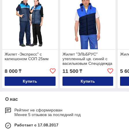
Жилет -Экспресс" с
Жилет "ЭЛЬБРУС"
Жил
капюшоном СОП 25мм
утепленный цв. синий с
васильковым Спецодежда
зимняя
8 000
11 500
5 6
₸
₸
Купить
Купить
О нас
Рейтинг не сформирован
Менее 5 отзывов за последний год
Работает с 17.08.2017