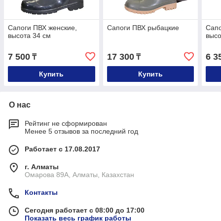
Сапоги ПВХ женские,
Сапоги ПВХ рыбацкие
Сапо
высота 34 см
высо
7 500
17 300
6 3
₸
₸
Купить
Купить
О нас
Рейтинг не сформирован
Менее 5 отзывов за последний год
Работает с 17.08.2017
г. Алматы
Омарова 89А, Алматы, Казахстан
Контакты
Сегодня работает с 08:00 до 17:00
Показать весь график работы