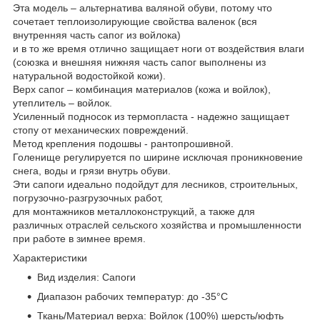
Эта модель – альтернатива валяной обуви, потому что
сочетает теплоизолирующие свойства валенок (вся
внутренняя часть сапог из войлока)
и в то же время отлично защищает ноги от воздействия влаги
(союзка и внешняя нижняя часть сапог выполнены из
натуральной водостойкой кожи).
Верх сапог – комбинация материалов (кожа и войлок),
утеплитель – войлок.
Усиленный подносок из термопласта - надежно защищает
стопу от механических повреждений.
Метод крепления подошвы - рантопрошивной.
Голенище регулируется по ширине исключая проникновение
снега, воды и грязи внутрь обуви.
Эти сапоги идеально подойдут для лесников, строительных,
погрузочно-разгрузочных работ,
для монтажников металлоконструкций, а также для
различных отраслей сельского хозяйства и промышленности
при работе в зимнее время.
Характеристики
Вид изделия: Сапоги
Диапазон рабочих температур: до -35°С
Ткань/Материал верха: Войлок (100%) шерсть/юфть