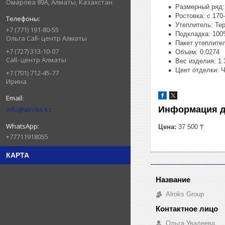
Омарова 89А, Алматы, Казахстан
Размерный ряд: 
Ростовка: с 170
Утеплитель: Те
+7 (771) 191-80-55
Подкладка: 100
Ольга Call- центр Алматы
Пакет утеплител
+7 (727) 313-10-07
Объем: 0.0274
Call- центр Алматы
Вес изделия: 1.
Цвет отделки: 
+7 (701) 712-45-77
Ирина
Информация д
info@alroks.kz
Цена:
37 500 ₸
+77711918055
КАРТА
Alroks Group
Ольга Увалеева