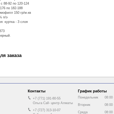
с 88-92 по 120-124
-176 по 182-188
рмофилл 150 гр/м.кв
% п/э
я: куртка - 3 слоя
373
Черный.
ля заказа
График работы
Понедельник
08:00
+7 (771) 191-80-55
Ольга Call- центр Алматы
Вторник
08:00
+7 (727) 313-10-07
Среда
08:00