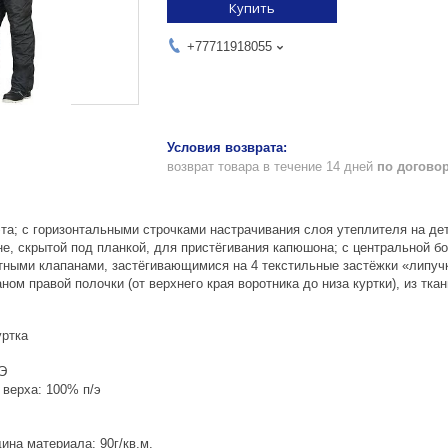
Купить
+77711918055
возврат товара в течение 14 дней
по догово
та; с горизонтальными строчками настрачивания слоя утеплителя на дета
не, скрытой под планкой, для пристёгивания капюшона; с центральной б
ными клапанами, застёгивающимися на 4 текстильные застёжки «липучки»
ом правой полочки (от верхнего края воротника до низа куртки), из тка
уртка
Э
 верха: 100% п/э
ина материала: 90г/кв.м.