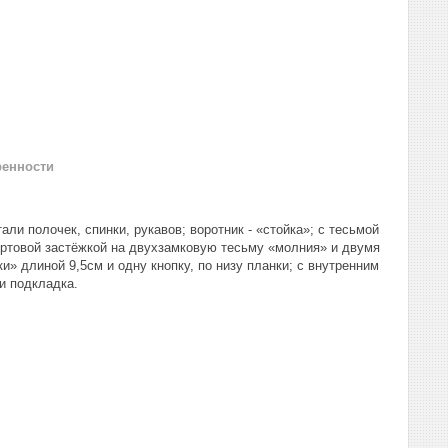
ренности
ли полочек, спинки, рукавов; воротник - «стойка»; с тесьмой
ортовой застёжкой на двухзамковую тесьму «молния» и двумя
 длиной 9,5см и одну кнопку, по низу планки; с внутренним
ни подкладка.