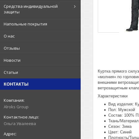
Средства индивидуальной
защиты
Напольные покрытия
О нас
Отзывы
Новости
Куртка прямого силуэ
Статьи
«молния» по горлови
внешними ветрозащит
КОНТАКТЫ
ветрозащитным клапан
Характеристики
Вид изделия: К
Alroks Group
Пол: Мужской
Состав: 100% П
Ткань/Материал
Ольга Увалеева
Сезон: Зима
Цвет: Синий
Плотность/Толщ