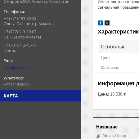
Омарова 89А, Алматы, Казахстан
Имеет светооражающи
сигнальная повышенн
+7 (771) 191-80-55
Ольга Call- центр Алматы
Характеристик
+7 (727) 313-10-07
Call- центр Алматы
+7 (701) 712-45-77
Основные
Ирина
Цвет
info@alroks.kz
Материал
Информация д
+77711918055
Цена:
15 530 ₸
КАРТА
Alroks Group