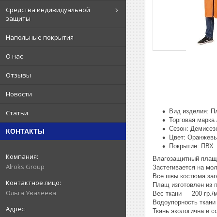
Средства индивидуальной
защиты
Напольные покрытия
О нас
Отзывы
Новости
Вид изделия: 
Статьи
Торговая марка
Сезон: Демисез
КОНТАКТЫ
Цвет: Оранжев
Покрытие: ПВХ
Влагозащитный плащ 
Alroks Group
Застегивается на мо
Все швы костюма заг
Плащ изготовлен из 
Ольга Увалеева
Вес ткани — 200 гр./м
Водоупорность ткани 
Ткань экологична и 